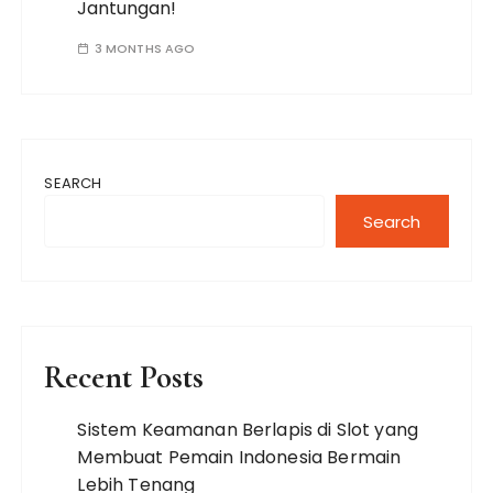
Jantungan!
3 MONTHS AGO
SEARCH
Search
Recent Posts
Sistem Keamanan Berlapis di Slot yang
Membuat Pemain Indonesia Bermain
Lebih Tenang