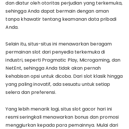
dan diatur oleh otoritas perjudian yang terkemuka,
sehingga Anda dapat bermain dengan aman
tanpa khawatir tentang keamanan data pribadi
Anda.
Selain itu, situs-situs ini menawarkan beragam
permainan slot dari penyedia terkemuka di
industri, seperti Pragmatic Play, Microgaming, dan
NetEnt, sehingga Anda tidak akan pernah
kehabisan opsi untuk dicoba. Dari slot klasik hingga
yang paling inovatif, ada sesuatu untuk setiap
selera dan preferensi.
Yang lebih menarik lagi, situs slot gacor hari ini
resmi seringkali menawarkan bonus dan promosi
menggiurkan kepada para pemainnya. Mulai dari