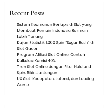
Recent Posts
Sistem Keamanan Berlapis di Slot yang
Membuat Pemain Indonesia Bermain
Lebih Tenang
Kajian Statistik 1.000 Spin “Sugar Rush” di
Slot Gacor
Program Afiliasi Slot Online: Contoh
Kalkulasi Komisi 40%
Tren Slot Online dengan Fitur Hold and
Spin: Bikin Jantungan!
UX Slot: Kecepatan, Latensi, dan Loading
Game