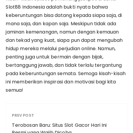
Slot88 Indonesia adalah bukti nyata bahwa
keberuntungan bisa datang kepada siapa saja, di
mana saja, dan kapan saja. Meskipun tidak ada
jaminan kemenangan, namun dengan kemauan
dan tekad yang kuat, siapa pun dapat mengubah
hidup mereka melalui perjudian online. Namun,
penting juga untuk bermain dengan bijak,
bertanggung jawab, dan tidak terlalu tergantung
pada keberuntungan semata. Semoga kisah-kisah
ini memberikan inspirasi dan motivasi bagi kita
semua!
PREV POST
Terobosan Baru: Situs Slot Gacor Hari Ini
Resmi yang Wajib Dicoba