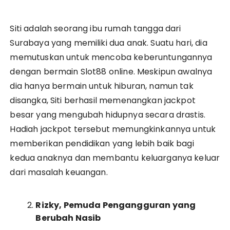
Siti adalah seorang ibu rumah tangga dari
Surabaya yang memiliki dua anak. Suatu hari, dia
memutuskan untuk mencoba keberuntungannya
dengan bermain Slot88 online. Meskipun awalnya
dia hanya bermain untuk hiburan, namun tak
disangka, Siti berhasil memenangkan jackpot
besar yang mengubah hidupnya secara drastis.
Hadiah jackpot tersebut memungkinkannya untuk
memberikan pendidikan yang lebih baik bagi
kedua anaknya dan membantu keluarganya keluar
dari masalah keuangan.
Rizky, Pemuda Pengangguran yang
Berubah Nasib