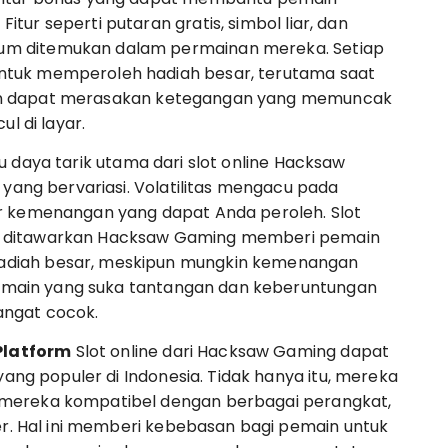
ur seperti putaran gratis, simbol liar, dan
m ditemukan dalam permainan mereka. Setiap
tuk memperoleh hadiah besar, terutama saat
emain dapat merasakan ketegangan yang memuncak
l di layar.
u daya tarik utama dari slot online Hacksaw
 yang bervariasi. Volatilitas mengacu pada
r kemenangan yang dapat Anda peroleh. Slot
yang ditawarkan Hacksaw Gaming memberi pemain
diah besar, meskipun mungkin kemenangan
 pemain yang suka tantangan dan keberuntungan
sangat cocok.
latform
Slot online dari Hacksaw Gaming dapat
yang populer di Indonesia. Tidak hanya itu, mereka
mereka kompatibel dengan berbagai perangkat,
er. Hal ini memberi kebebasan bagi pemain untuk