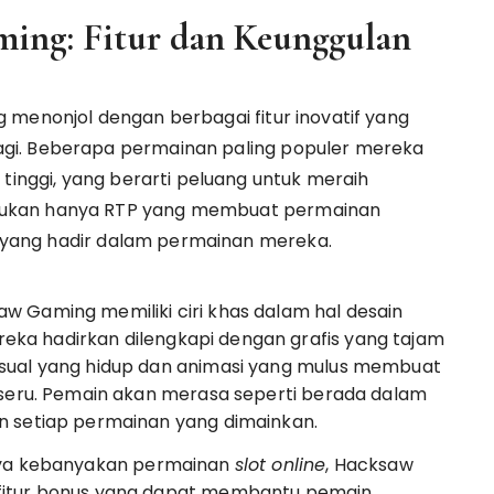
ing: Fitur dan Keunggulan
menonjol dengan berbagai fitur inovatif yang
gi. Beberapa permainan paling populer mereka
 tinggi, yang berarti peluang untuk meraih
bukan hanya RTP yang membuat permainan
ik yang hadir dalam permainan mereka.
w Gaming memiliki ciri khas dalam hal desain
ereka hadirkan dilengkapi dengan grafis yang tajam
sual yang hidup dan animasi yang mulus membuat
 seru. Pemain akan merasa seperti berada dalam
n setiap permainan yang dimainkan.
nya kebanyakan permainan
slot online
, Hacksaw
fitur bonus yang dapat membantu pemain