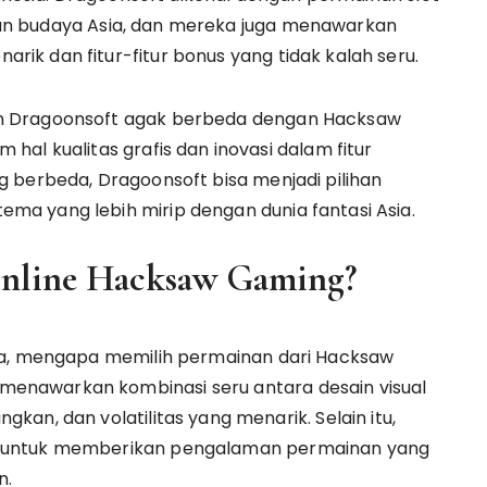
i dan budaya Asia, dan mereka juga menawarkan
k dan fitur-fitur bonus yang tidak kalah seru.
n Dragoonsoft agak berbeda dengan Hacksaw
al kualitas grafis dan inovasi dalam fitur
 berbeda, Dragoonsoft bisa menjadi pilihan
a yang lebih mirip dengan dunia fantasi Asia.
nline Hacksaw Gaming?
ia, mengapa memilih permainan dari Hacksaw
enawarkan kombinasi seru antara desain visual
an, dan volatilitas yang menarik. Selain itu,
a untuk memberikan pengalaman permainan yang
n.