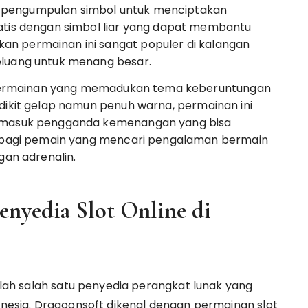
pengumpulan simbol untuk menciptakan
atis dengan simbol liar yang dapat membantu
n permainan ini sangat populer di kalangan
eluang untuk menang besar.
ermainan yang memadukan tema keberuntungan
dikit gelap namun penuh warna, permainan ini
ermasuk pengganda kemenangan yang bisa
k bagi pemain yang mencari pengalaman bermain
gan adrenalin.
Penyedia Slot Online di
ah salah satu penyedia perangkat lunak yang
nesia. Dragoonsoft dikenal dengan permainan slot