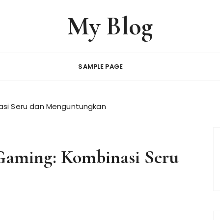
My Blog
SAMPLE PAGE
asi Seru dan Menguntungkan
Gaming: Kombinasi Seru