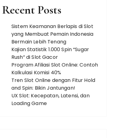
Recent Posts
Sistem Keamanan Berlapis di Slot
yang Membuat Pemain Indonesia
Bermain Lebih Tenang
Kajian Statistik 1.000 Spin “Sugar
Rush” di Slot Gacor
Program Afiliasi Slot Online: Contoh
Kalkulasi Komisi 40%
Tren Slot Online dengan Fitur Hold
and Spin: Bikin Jantungan!
UX Slot: Kecepatan, Latensi, dan
Loading Game