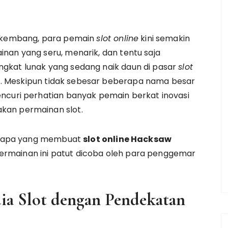
erkembang, para pemain
slot online
kini semakin
nan yang seru, menarik, dan tentu saja
gkat lunak yang sedang naik daun di pasar
slot
g
. Meskipun tidak sebesar beberapa nama besar
encuri perhatian banyak pemain berkat inovasi
kan permainan slot.
asi apa yang membuat
slot online Hacksaw
ermainan ini patut dicoba oleh para penggemar
ia Slot dengan Pendekatan