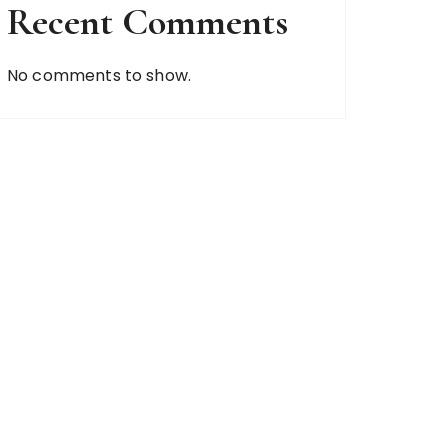
Recent Comments
No comments to show.