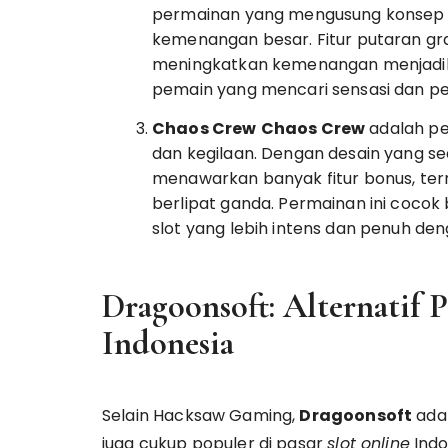
permainan yang mengusung konsep 
kemenangan besar. Fitur putaran gr
meningkatkan kemenangan menjadika
pemain yang mencari sensasi dan p
Chaos Crew
Chaos Crew
adalah p
dan kegilaan. Dengan desain yang se
menawarkan banyak fitur bonus, t
berlipat ganda. Permainan ini coco
slot yang lebih intens dan penuh den
Dragoonsoft: Alternatif 
Indonesia
Selain Hacksaw Gaming,
Dragoonsoft
adal
juga cukup populer di pasar
slot online
Indo