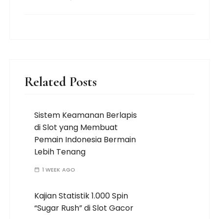
Related Posts
Sistem Keamanan Berlapis
di Slot yang Membuat
Pemain Indonesia Bermain
Lebih Tenang
1 WEEK AGO
Kajian Statistik 1.000 Spin
“Sugar Rush” di Slot Gacor