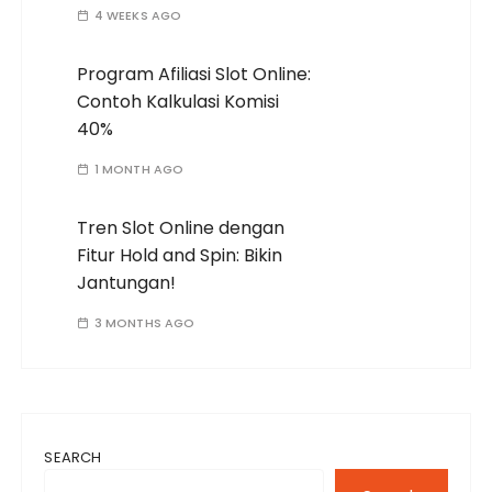
4 WEEKS AGO
Program Afiliasi Slot Online:
Contoh Kalkulasi Komisi
40%
1 MONTH AGO
Tren Slot Online dengan
Fitur Hold and Spin: Bikin
Jantungan!
3 MONTHS AGO
SEARCH