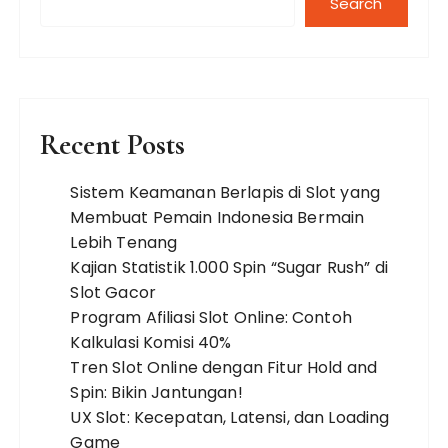
Search
Recent Posts
Sistem Keamanan Berlapis di Slot yang
Membuat Pemain Indonesia Bermain
Lebih Tenang
Kajian Statistik 1.000 Spin “Sugar Rush” di
Slot Gacor
Program Afiliasi Slot Online: Contoh
Kalkulasi Komisi 40%
Tren Slot Online dengan Fitur Hold and
Spin: Bikin Jantungan!
UX Slot: Kecepatan, Latensi, dan Loading
Game