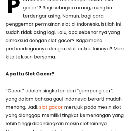
P
gacor”? Bagi sebagian orang, mungkin
terdengar asing. Namun, bagi para
penggemar permainan slot di Indonesia, istilah ini
sudah tidak asing lagi. Lalu, apa sebenarnya yang
dimaksud dengan slot gacor? Bagaimana
perbandingannya dengan slot online lainnya? Mari
kita telusuri bersama.
Apa Itu Slot Gacor?
“Gacor” adalah singkatan dari “gampang cor”,
yang dalam bahasa gaul Indonesia berarti mudah
menang. Jadi,
slot gacor
merujuk pada mesin slot
yang dianggap memiliki tingkat kemenangan yang
lebih tinggi dibandingkan mesin slot lainnya.