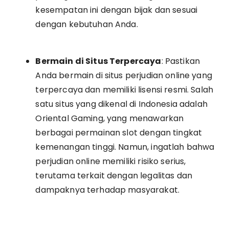
kesempatan ini dengan bijak dan sesuai
dengan kebutuhan Anda.
Bermain di Situs Terpercaya
: Pastikan
Anda bermain di situs perjudian online yang
terpercaya dan memiliki lisensi resmi. Salah
satu situs yang dikenal di Indonesia adalah
Oriental Gaming, yang menawarkan
berbagai permainan slot dengan tingkat
kemenangan tinggi. Namun, ingatlah bahwa
perjudian online memiliki risiko serius,
terutama terkait dengan legalitas dan
dampaknya terhadap masyarakat.