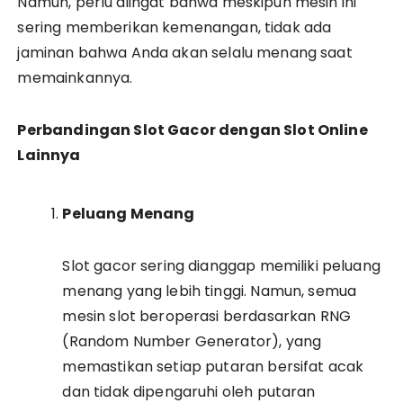
Namun, perlu diingat bahwa meskipun mesin ini
sering memberikan kemenangan, tidak ada
jaminan bahwa Anda akan selalu menang saat
memainkannya.
Perbandingan Slot Gacor dengan Slot Online
Lainnya
Peluang Menang
Slot gacor sering dianggap memiliki peluang
menang yang lebih tinggi. Namun, semua
mesin slot beroperasi berdasarkan RNG
(Random Number Generator), yang
memastikan setiap putaran bersifat acak
dan tidak dipengaruhi oleh putaran