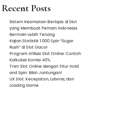
Recent Posts
Sistem Keamanan Berlapis di Slot
yang Membuat Pemain Indonesia
Bermain Lebih Tenang
Kajian Statistik 1.000 Spin “Sugar
Rush” di Slot Gacor
Program Afiliasi Slot Online: Contoh
Kalkulasi Komisi 40%
Tren Slot Online dengan Fitur Hold
and Spin: Bikin Jantungan!
UX Slot: Kecepatan, Latensi, dan
Loading Game