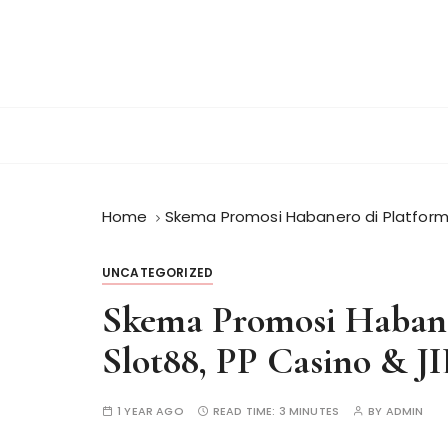
S
k
i
p
t
o
c
o
n
Home
Skema Promosi Habanero di Platform Lo
t
e
UNCATEGORIZED
n
Skema Promosi Habane
t
Slot88, PP Casino & JI
1 YEAR AGO
READ TIME:
3 MINUTES
BY
ADMIN