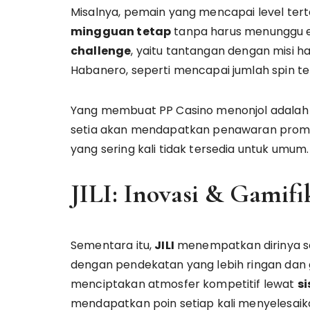
Misalnya, pemain yang mencapai level te
mingguan tetap
tanpa harus menunggu e
challenge
, yaitu tantangan dengan misi 
Habanero, seperti mencapai jumlah spin te
Yang membuat PP Casino menonjol adalah 
setia akan mendapatkan penawaran promosi 
yang sering kali tidak tersedia untuk umum.
JILI: Inovasi & Gamifik
Sementara itu,
JILI
menempatkan dirinya s
dengan pendekatan yang lebih ringan dan 
menciptakan atmosfer kompetitif lewat
s
mendapatkan poin setiap kali menyelesaika