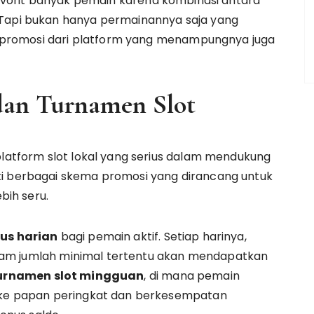
vorit banyak pemain karena kombinasi antara
 Tapi bukan hanya permainannya saja yang
promosi dari platform yang menampungnya juga
dan Turnamen Slot
platform slot lokal yang serius dalam mendukung
ki berbagai skema promosi yang dirancang untuk
ih seru.
us harian
bagi pemain aktif. Setiap harinya,
am jumlah minimal tertentu akan mendapatkan
urnamen slot mingguan
, di mana pemain
k ke papan peringkat dan berkesempatan