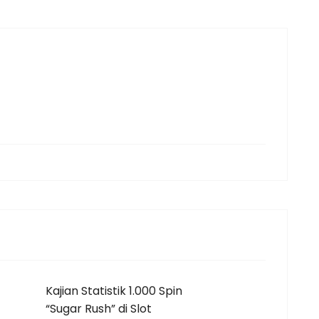
Kajian Statistik 1.000 Spin
“Sugar Rush” di Slot