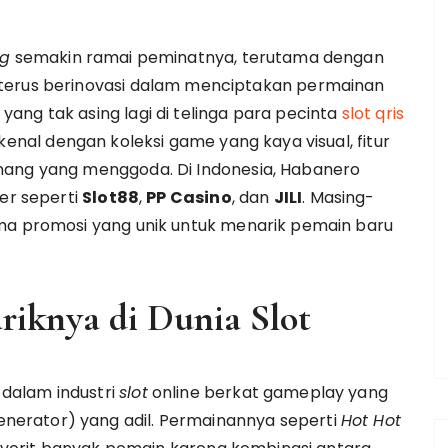
ng
semakin ramai peminatnya, terutama dengan
 terus berinovasi dalam menciptakan permainan
ang tak asing lagi di telinga para pecinta
slot qris
dikenal dengan koleksi game yang kaya visual, fitur
nang yang menggoda. Di Indonesia, Habanero
ler seperti
Slot88
,
PP Casino
, dan
JILI
. Masing-
ema promosi yang unik untuk menarik pemain baru
iknya di Dunia Slot
dalam industri
slot
online berkat gameplay yang
erator) yang adil. Permainannya seperti
Hot Hot