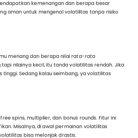
mendapatkan kemenangan dan berapa besar
ing aman untuk mengenal volatilitas tanpa risiko
mu menang dan berapa nilai rata-rata
 nilainya kecil, itu tanda volatilitas rendah. Jika
s tinggi. Sedang kalau seimbang, ya volatilitas
ee spins, multiplier, dan bonus rounds. Fitur ini
ikan. Misalnya, di awal permainan volatilitas
olatilitas bisa melonjak drastis.