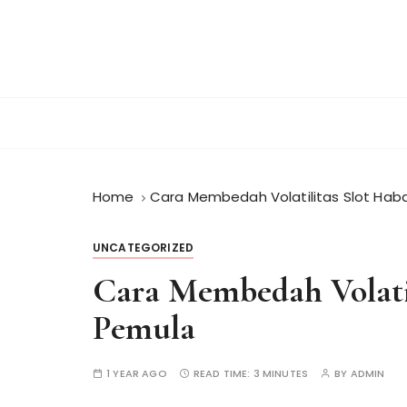
S
k
i
p
t
o
c
o
n
Home
Cara Membedah Volatilitas Slot Hab
t
e
UNCATEGORIZED
n
Cara Membedah Volati
t
Pemula
1 YEAR AGO
READ TIME:
3 MINUTES
BY
ADMIN