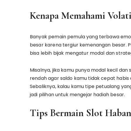
Kenapa Memahami Volatil
Banyak pemain pemula yang terbawa emosi 
besar karena tergiur kemenangan besar. Pa
bisa lebih bijak mengatur modal dan strate
Misalnya, jika kamu punya modal kecil dan 
rendah agar saldo kamu tidak cepat habis 
Sebaliknya, kalau kamu tipe petualang yang s
jadi pilihan untuk mengejar hadiah besar.
Tips Bermain Slot Habane