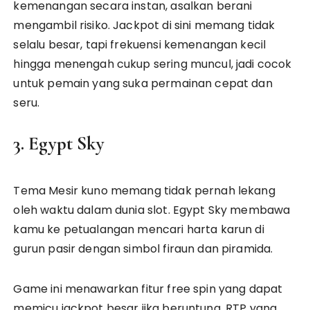
kemenangan secara instan, asalkan berani
mengambil risiko. Jackpot di sini memang tidak
selalu besar, tapi frekuensi kemenangan kecil
hingga menengah cukup sering muncul, jadi cocok
untuk pemain yang suka permainan cepat dan
seru.
3. Egypt Sky
Tema Mesir kuno memang tidak pernah lekang
oleh waktu dalam dunia slot. Egypt Sky membawa
kamu ke petualangan mencari harta karun di
gurun pasir dengan simbol firaun dan piramida.
Game ini menawarkan fitur free spin yang dapat
memicu jackpot besar jika beruntung. RTP yang