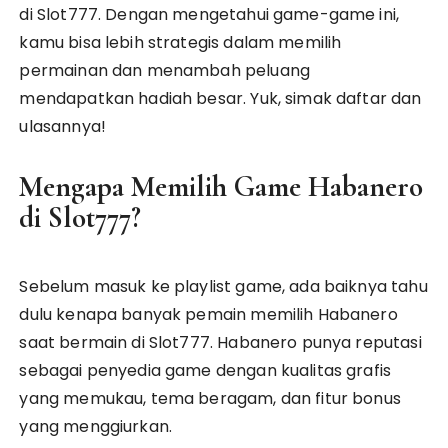
di Slot777. Dengan mengetahui game-game ini,
kamu bisa lebih strategis dalam memilih
permainan dan menambah peluang
mendapatkan hadiah besar. Yuk, simak daftar dan
ulasannya!
Mengapa Memilih Game Habanero
di Slot777?
Sebelum masuk ke playlist game, ada baiknya tahu
dulu kenapa banyak pemain memilih Habanero
saat bermain di Slot777. Habanero punya reputasi
sebagai penyedia game dengan kualitas grafis
yang memukau, tema beragam, dan fitur bonus
yang menggiurkan.