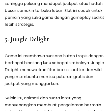
sehingga peluang mendapat jackpot atau hadiah
besar semakin terbuka lebar. Slot ini cocok untuk
pemain yang suka game dengan gameplay sedikit
lebih strategis.
5. Jungle Delight
Game ini membawa suasana hutan tropis dengan
berbagai binatang lucu sebagai simbolnya. Jungle
Delight menawarkan fitur bonus scatter dan wild
yang membantu memicu putaran gratis dan
jackpot yang menggiurkan.
Selain itu, animasi dan suara latar yang
menyenangkan membuat pengalaman bermain