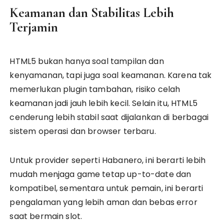
Keamanan dan Stabilitas Lebih
Terjamin
HTML5 bukan hanya soal tampilan dan
kenyamanan, tapi juga soal keamanan. Karena tak
memerlukan plugin tambahan, risiko celah
keamanan jadi jauh lebih kecil. Selain itu, HTML5
cenderung lebih stabil saat dijalankan di berbagai
sistem operasi dan browser terbaru.
Untuk provider seperti Habanero, ini berarti lebih
mudah menjaga game tetap up-to-date dan
kompatibel, sementara untuk pemain, ini berarti
pengalaman yang lebih aman dan bebas error
saat bermain slot.