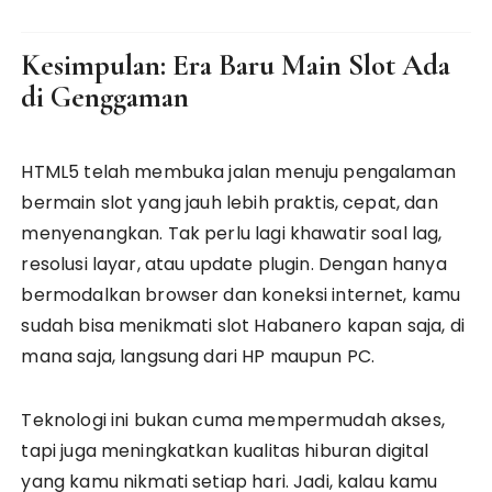
Kesimpulan: Era Baru Main Slot Ada
di Genggaman
HTML5 telah membuka jalan menuju pengalaman
bermain slot yang jauh lebih praktis, cepat, dan
menyenangkan. Tak perlu lagi khawatir soal lag,
resolusi layar, atau update plugin. Dengan hanya
bermodalkan browser dan koneksi internet, kamu
sudah bisa menikmati slot Habanero kapan saja, di
mana saja, langsung dari HP maupun PC.
Teknologi ini bukan cuma mempermudah akses,
tapi juga meningkatkan kualitas hiburan digital
yang kamu nikmati setiap hari. Jadi, kalau kamu