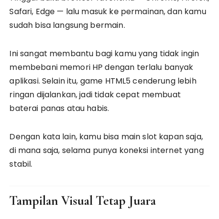
Safari, Edge — lalu masuk ke permainan, dan kamu
sudah bisa langsung bermain.
Ini sangat membantu bagi kamu yang tidak ingin
membebani memori HP dengan terlalu banyak
aplikasi. Selain itu, game HTML5 cenderung lebih
ringan dijalankan, jadi tidak cepat membuat
baterai panas atau habis.
Dengan kata lain, kamu bisa main slot kapan saja,
di mana saja, selama punya koneksi internet yang
stabil.
Tampilan Visual Tetap Juara