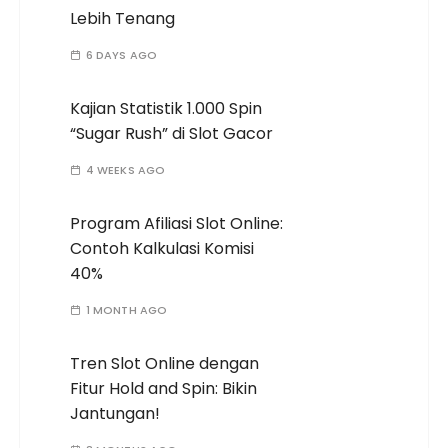
Lebih Tenang
6 DAYS AGO
Kajian Statistik 1.000 Spin
“Sugar Rush” di Slot Gacor
4 WEEKS AGO
Program Afiliasi Slot Online:
Contoh Kalkulasi Komisi
40%
1 MONTH AGO
Tren Slot Online dengan
Fitur Hold and Spin: Bikin
Jantungan!