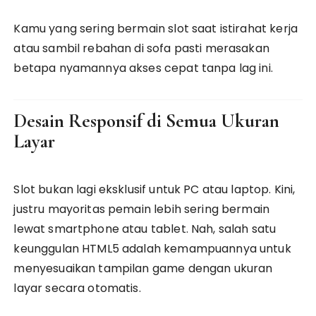
Kamu yang sering bermain slot saat istirahat kerja
atau sambil rebahan di sofa pasti merasakan
betapa nyamannya akses cepat tanpa lag ini.
Desain Responsif di Semua Ukuran
Layar
Slot bukan lagi eksklusif untuk PC atau laptop. Kini,
justru mayoritas pemain lebih sering bermain
lewat smartphone atau tablet. Nah, salah satu
keunggulan HTML5 adalah kemampuannya untuk
menyesuaikan tampilan game dengan ukuran
layar secara otomatis.