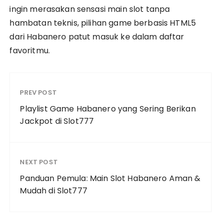
ingin merasakan sensasi main slot tanpa
hambatan teknis, pilihan game berbasis HTML5
dari Habanero patut masuk ke dalam daftar
favoritmu.
PREV POST
Playlist Game Habanero yang Sering Berikan
Jackpot di Slot777
NEXT POST
Panduan Pemula: Main Slot Habanero Aman &
Mudah di Slot777