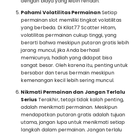
dengan biaya yang lebih rendah.
Pahami Volatilitas Permainan
Setiap
permainan slot memiliki tingkat volatilitas
yang berbeda. Di Kilat77 Scatter Hitam,
volatilitas permainan cukup tinggi, yang
berarti bahwa meskipun putaran gratis lebih
jarang muncul, jika Anda berhasil
memicunya, hadiah yang didapat bisa
sangat besar. Oleh karena itu, penting untuk
bersabar dan terus bermain meskipun
kemenangan kecil lebih sering muncul.
Nikmati Permainan dan Jangan Terlalu
Serius
Terakhir, tetapi tidak kalah penting,
adalah menikmati permainan. Meskipun
mendapatkan putaran gratis adalah tujuan
utama, jangan lupa untuk menikmati setiap
langkah dalam permainan. Jangan terlalu