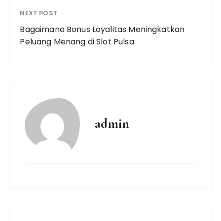
NEXT POST
Bagaimana Bonus Loyalitas Meningkatkan
Peluang Menang di Slot Pulsa
admin