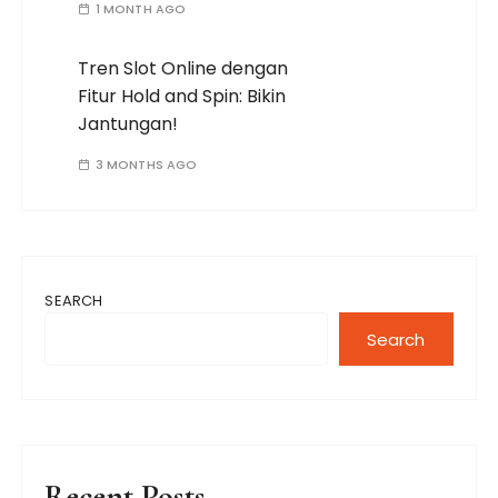
1 MONTH AGO
Tren Slot Online dengan
Fitur Hold and Spin: Bikin
Jantungan!
3 MONTHS AGO
SEARCH
Search
Recent Posts