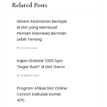
Related Posts
Sistem Keamanan Berlapis
di Slot yang Membuat
Pemain Indonesia Bermain
Lebih Tenang
6 DAYS AGO
Kajian Statistik 1.000 Spin
“Sugar Rush” di Slot Gacor
4 WEEKS AGO
Program Afiliasi Slot Online:
Contoh Kalkulasi Komisi
40%