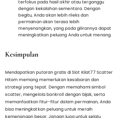
terfokus pada hasil akhir atau terganggu
dengan kekalahan sementara. Dengan
begitu, Anda akan lebih rileks dan
permainan akan terasa lebih
menyenangkan, yang pada gilirannya dapat
meningkatkan peluang Anda untuk menang.
Kesimpulan
Mendapatkan putaran gratis di Slot Kilat77 Scatter
Hitam memang memerlukan kesabaran dan
strategi yang tepat. Dengan memahami simbol
scatter, mengelola bankroll dengan bijak, serta
memanfaatkan fitur-fitur dalam permainan, Anda
bisa meningkatkan peluang untuk meraih
kemenangan besar. Jangan lupa untuk selalu