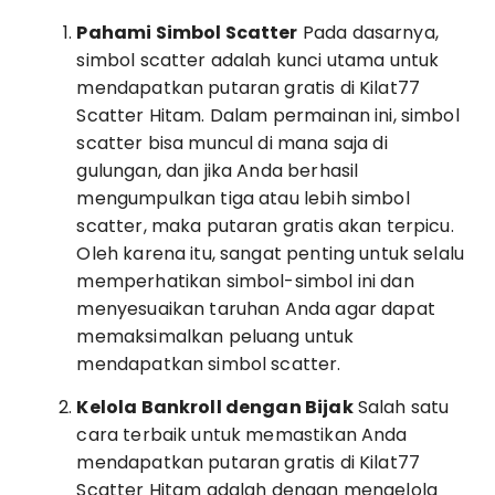
Pahami Simbol Scatter
Pada dasarnya,
simbol scatter adalah kunci utama untuk
mendapatkan putaran gratis di Kilat77
Scatter Hitam. Dalam permainan ini, simbol
scatter bisa muncul di mana saja di
gulungan, dan jika Anda berhasil
mengumpulkan tiga atau lebih simbol
scatter, maka putaran gratis akan terpicu.
Oleh karena itu, sangat penting untuk selalu
memperhatikan simbol-simbol ini dan
menyesuaikan taruhan Anda agar dapat
memaksimalkan peluang untuk
mendapatkan simbol scatter.
Kelola Bankroll dengan Bijak
Salah satu
cara terbaik untuk memastikan Anda
mendapatkan putaran gratis di Kilat77
Scatter Hitam adalah dengan mengelola