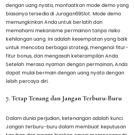
dengan uang nyata, manfaatkan mode demo yang
biasanya tersedia di Juragan69Slot. Mode demo
memungkinkan Anda untuk berlatih dan
memahami mekanisme permainan tanpa risiko
kehilangan uang. Ini adalah kesempatan yang baik
untuk mencoba berbagai strategi, mengenal fitur-
fitur bonus, dan mengasah keterampilan Anda.
Setelah merasa nyaman dengan permainan, Anda
dapat mulai bermain dengan uang nyata dengan
lebih percaya diri.
7. Tetap Tenang dan Jangan Terburu-Buru
Dalam dunia perjudian, ketenangan adalah kunci.
Jangan terburu-buru dalam membuat keputusan