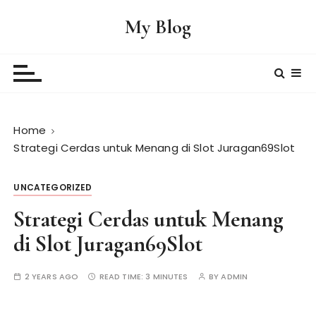
S
My Blog
k
i
p
t
o
c
Home
o
Strategi Cerdas untuk Menang di Slot Juragan69Slot
n
t
e
UNCATEGORIZED
n
Strategi Cerdas untuk Menang
t
di Slot Juragan69Slot
2 YEARS AGO
READ TIME:
3 MINUTES
BY
ADMIN