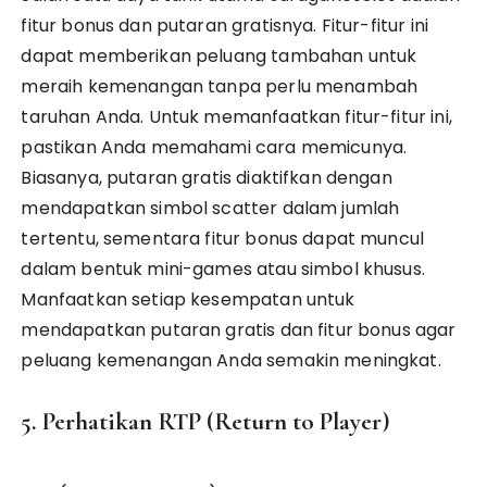
fitur bonus dan putaran gratisnya. Fitur-fitur ini
dapat memberikan peluang tambahan untuk
meraih kemenangan tanpa perlu menambah
taruhan Anda. Untuk memanfaatkan fitur-fitur ini,
pastikan Anda memahami cara memicunya.
Biasanya, putaran gratis diaktifkan dengan
mendapatkan simbol scatter dalam jumlah
tertentu, sementara fitur bonus dapat muncul
dalam bentuk mini-games atau simbol khusus.
Manfaatkan setiap kesempatan untuk
mendapatkan putaran gratis dan fitur bonus agar
peluang kemenangan Anda semakin meningkat.
5. Perhatikan RTP (Return to Player)