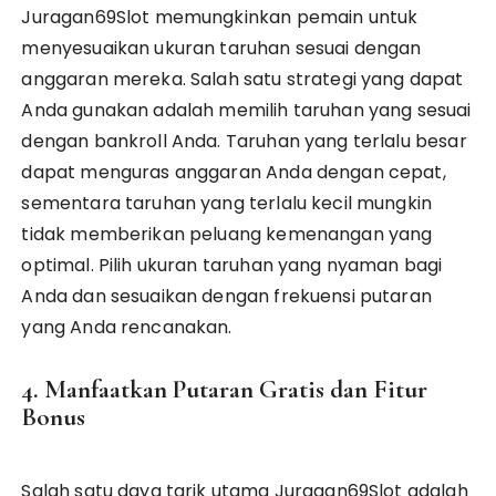
Juragan69Slot memungkinkan pemain untuk
menyesuaikan ukuran taruhan sesuai dengan
anggaran mereka. Salah satu strategi yang dapat
Anda gunakan adalah memilih taruhan yang sesuai
dengan bankroll Anda. Taruhan yang terlalu besar
dapat menguras anggaran Anda dengan cepat,
sementara taruhan yang terlalu kecil mungkin
tidak memberikan peluang kemenangan yang
optimal. Pilih ukuran taruhan yang nyaman bagi
Anda dan sesuaikan dengan frekuensi putaran
yang Anda rencanakan.
4. Manfaatkan Putaran Gratis dan Fitur
Bonus
Salah satu daya tarik utama Juragan69Slot adalah