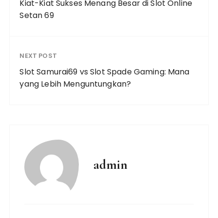
Kiat-Kiat Sukses Menang Besar di Slot Online
Setan 69
NEXT POST
Slot Samurai69 vs Slot Spade Gaming: Mana
yang Lebih Menguntungkan?
admin