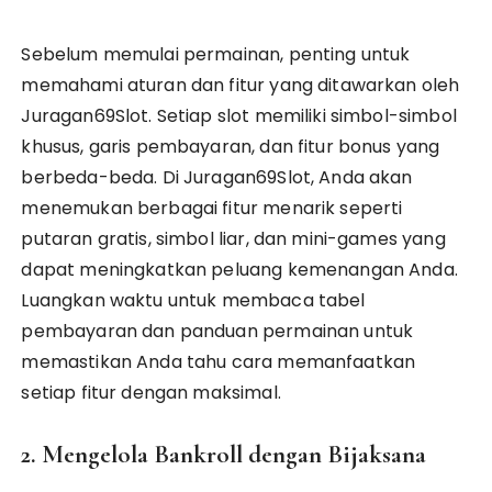
Sebelum memulai permainan, penting untuk
memahami aturan dan fitur yang ditawarkan oleh
Juragan69Slot. Setiap slot memiliki simbol-simbol
khusus, garis pembayaran, dan fitur bonus yang
berbeda-beda. Di Juragan69Slot, Anda akan
menemukan berbagai fitur menarik seperti
putaran gratis, simbol liar, dan mini-games yang
dapat meningkatkan peluang kemenangan Anda.
Luangkan waktu untuk membaca tabel
pembayaran dan panduan permainan untuk
memastikan Anda tahu cara memanfaatkan
setiap fitur dengan maksimal.
2. Mengelola Bankroll dengan Bijaksana