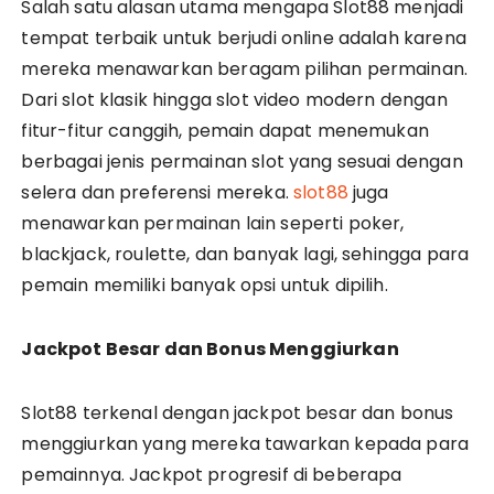
Salah satu alasan utama mengapa Slot88 menjadi
tempat terbaik untuk berjudi online adalah karena
mereka menawarkan beragam pilihan permainan.
Dari slot klasik hingga slot video modern dengan
fitur-fitur canggih, pemain dapat menemukan
berbagai jenis permainan slot yang sesuai dengan
selera dan preferensi mereka.
slot88
juga
menawarkan permainan lain seperti poker,
blackjack, roulette, dan banyak lagi, sehingga para
pemain memiliki banyak opsi untuk dipilih.
Jackpot Besar dan Bonus Menggiurkan
Slot88 terkenal dengan jackpot besar dan bonus
menggiurkan yang mereka tawarkan kepada para
pemainnya. Jackpot progresif di beberapa