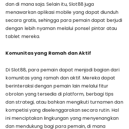
dan di mana saja. Selain itu, Slot88 juga
menawarkan aplikasi mobile yang dapat diunduh
secara gratis, sehingga para pemain dapat berjudi
dengan lebih nyaman melalui ponsel pintar atau
tablet mereka.
Komunitas yang Ramah dan Aktif
Di Slot88, para pemain dapat menjadi bagian dari
komunitas yang ramah dan aktif. Mereka dapat
berinteraksi dengan pemain lain melalui fitur
obrolan yang tersedia di platform, berbagi tips
dan strategi, atau bahkan mengikuti turnamen dan
kompetisi yang diselenggarakan secara rutin. Hal
ini menciptakan lingkungan yang menyenangkan
dan mendukung bagi para pemain, di mana