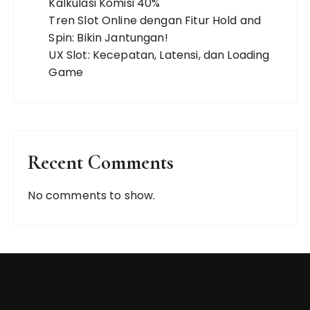
Kalkulasi Komisi 40%
Tren Slot Online dengan Fitur Hold and
Spin: Bikin Jantungan!
UX Slot: Kecepatan, Latensi, dan Loading
Game
Recent Comments
No comments to show.