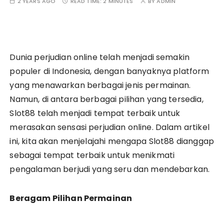
2 YEARS AGO
READ TIME:
2 MINUTES
BY
ADMIN
Dunia perjudian online telah menjadi semakin
populer di Indonesia, dengan banyaknya platform
yang menawarkan berbagai jenis permainan.
Namun, di antara berbagai pilihan yang tersedia,
Slot88 telah menjadi tempat terbaik untuk
merasakan sensasi perjudian online. Dalam artikel
ini, kita akan menjelajahi mengapa Slot88 dianggap
sebagai tempat terbaik untuk menikmati
pengalaman berjudi yang seru dan mendebarkan.
Beragam Pilihan Permainan