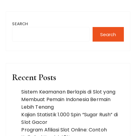
SEARCH
Search
Recent Posts
Sistem Keamanan Berlapis di Slot yang
Membuat Pemain Indonesia Bermain
Lebih Tenang
Kajian Statistik 1.000 Spin “Sugar Rush” di
Slot Gacor
Program Afiliasi Slot Online: Contoh