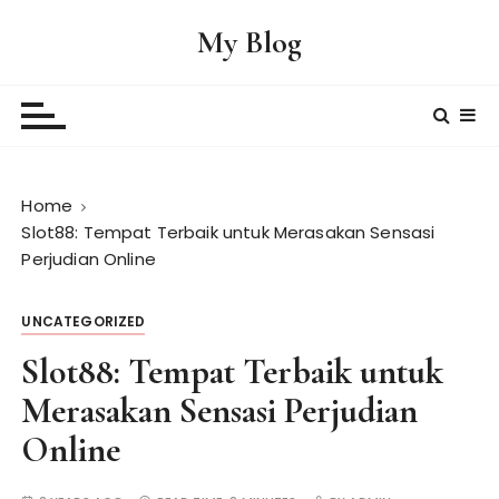
S
My Blog
k
i
p
t
o
c
Home
o
Slot88: Tempat Terbaik untuk Merasakan Sensasi
n
Perjudian Online
t
e
n
UNCATEGORIZED
t
Slot88: Tempat Terbaik untuk
Merasakan Sensasi Perjudian
Online