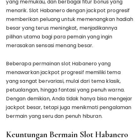
yang memukau, dan berbagai fitur bonus yang
menarik. Slot Habanero dengan jackpot progresif
memberikan peluang untuk memenangkan hadiah
besar yang terus meningkat, menjadikannya
pilihan utama bagi para pemain yang ingin
merasakan sensasi menang besar.
Beberapa permainan slot Habanero yang
menawarkan jackpot progresif memiliki tema
yang sangat bervariasi, mulai dari tema klasik,
petualangan, hingga fantasi yang penuh warna.
Dengan demikian, Anda tidak hanya bisa mengejar
jackpot besar, tetapi juga menikmati pengalaman
bermain yang seru dan penuh hiburan.
Keuntungan Bermain Slot Habanero