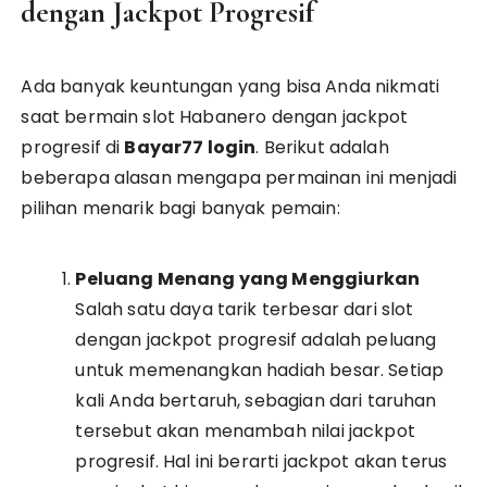
dengan Jackpot Progresif
Ada banyak keuntungan yang bisa Anda nikmati
saat bermain slot Habanero dengan jackpot
progresif di
Bayar77 login
. Berikut adalah
beberapa alasan mengapa permainan ini menjadi
pilihan menarik bagi banyak pemain:
Peluang Menang yang Menggiurkan
Salah satu daya tarik terbesar dari slot
dengan jackpot progresif adalah peluang
untuk memenangkan hadiah besar. Setiap
kali Anda bertaruh, sebagian dari taruhan
tersebut akan menambah nilai jackpot
progresif. Hal ini berarti jackpot akan terus