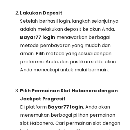
Lakukan Deposit
Setelah berhasil login, langkah selanjutnya
adalah melakukan deposit ke akun Anda.
Bayar77 login
menawarkan berbagai
metode pembayaran yang mudah dan
aman. Pilih metode yang sesuai dengan
preferensi Anda, dan pastikan saldo akun
Anda mencukupi untuk mulai bermain.
Pilih Permainan Slot Habanero dengan
Jackpot Progresif
Di platform
Bayar77 login
, Anda akan
menemukan berbagai pilihan permainan
slot Habanero. Cari permainan slot dengan