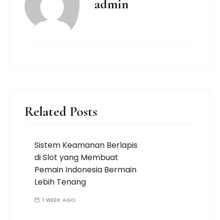
admin
Related Posts
Sistem Keamanan Berlapis
di Slot yang Membuat
Pemain Indonesia Bermain
Lebih Tenang
1 WEEK AGO