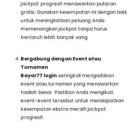
jackpot progresif menawarkan putaran
gratis. Gunakan kesempatan ini dengan baik
untuk meningkatkan peluang Anda
memenangkan jackpot tanpa harus
bertaruh lebih banyak uang.
Bergabung dengan Event atau
Turnamen
Bayar77 login
seringkali mengadakan
event atau turnamen yang menawarkan
hadiah besar. Pastikan Anda mengikuti
event-event tersebut untuk mendapatkan
kesempatan ekstra meraih jackpot
progresif.