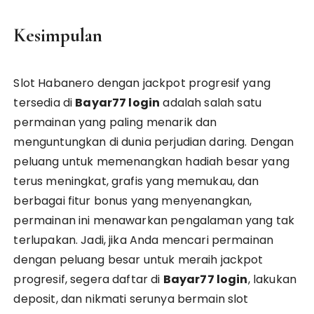
Kesimpulan
Slot Habanero dengan jackpot progresif yang
tersedia di
Bayar77 login
adalah salah satu
permainan yang paling menarik dan
menguntungkan di dunia perjudian daring. Dengan
peluang untuk memenangkan hadiah besar yang
terus meningkat, grafis yang memukau, dan
berbagai fitur bonus yang menyenangkan,
permainan ini menawarkan pengalaman yang tak
terlupakan. Jadi, jika Anda mencari permainan
dengan peluang besar untuk meraih jackpot
progresif, segera daftar di
Bayar77 login
, lakukan
deposit, dan nikmati serunya bermain slot