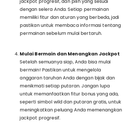
jackpot progresif, dan pilih yang sesuai
dengan selera Anda. Setiap permainan
memiliki fitur dan aturan yang berbeda, jadi
pastikan untuk membaca informasi tentang
permainan sebelum mulai bertaruh.
Mulai Bermain dan Menangkan Jackpot
Setelah semuanya siap, Anda bisa mulai
bermain! Pastikan untuk mengelola
anggaran taruhan Anda dengan bijak dan
menikmati setiap putaran. Jangan lupa
untuk memanfaatkan fitur bonus yang ada,
seperti simbol wild dan putaran gratis, untuk
meningkatkan peluang Anda memenangkan
jackpot progresif.