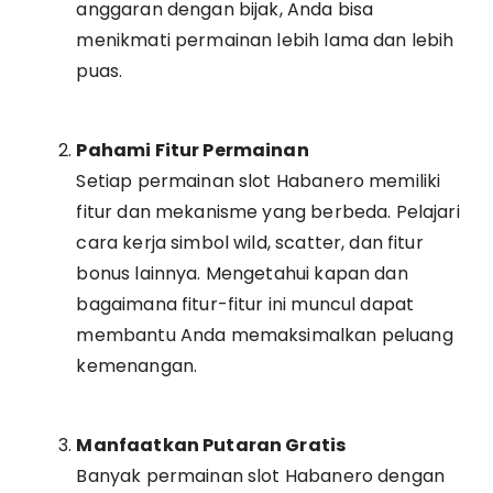
anggaran dengan bijak, Anda bisa
menikmati permainan lebih lama dan lebih
puas.
Pahami Fitur Permainan
Setiap permainan slot Habanero memiliki
fitur dan mekanisme yang berbeda. Pelajari
cara kerja simbol wild, scatter, dan fitur
bonus lainnya. Mengetahui kapan dan
bagaimana fitur-fitur ini muncul dapat
membantu Anda memaksimalkan peluang
kemenangan.
Manfaatkan Putaran Gratis
Banyak permainan slot Habanero dengan