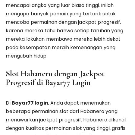
mencapai angka yang luar biasa tinggi. Inilah
mengapa banyak pemain yang tertarik untuk
mencoba permainan dengan jackpot progresif,
karena mereka tahu bahwa setiap taruhan yang
mereka lakukan membawa mereka lebih dekat
pada kesempatan meraih kemenangan yang
mengubah hidup.
Slot Habanero dengan Jackpot
Progresif di Bayar77 Login
Di
Bayar77 login
, Anda dapat menemukan
beberapa permainan slot dari Habanero yang
menawarkan jackpot progresif. Habanero dikenal
dengan kualitas permainan slot yang tinggi, grafis