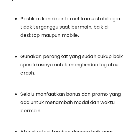
Pastikan koneksi internet kamu stabil agar
tidak terganggu saat bermain, baik di
desktop maupun mobile.
Gunakan perangkat yang sudah cukup baik
spesifikasinya untuk menghindari lag atau
crash.
Selalu manfaatkan bonus dan promo yang
ada untuk menambah modal dan waktu
bermain.
Atur strategi taruhan dengan baik agar