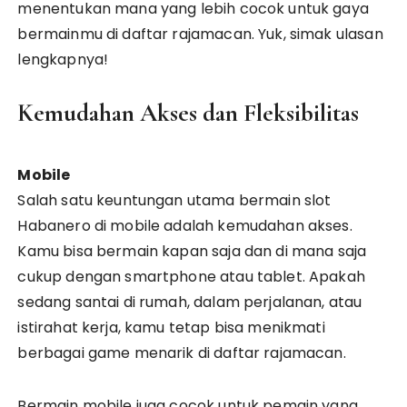
menentukan mana yang lebih cocok untuk gaya
bermainmu di daftar rajamacan. Yuk, simak ulasan
lengkapnya!
Kemudahan Akses dan Fleksibilitas
Mobile
Salah satu keuntungan utama bermain slot
Habanero di mobile adalah kemudahan akses.
Kamu bisa bermain kapan saja dan di mana saja
cukup dengan smartphone atau tablet. Apakah
sedang santai di rumah, dalam perjalanan, atau
istirahat kerja, kamu tetap bisa menikmati
berbagai game menarik di daftar rajamacan.
Bermain mobile juga cocok untuk pemain yang