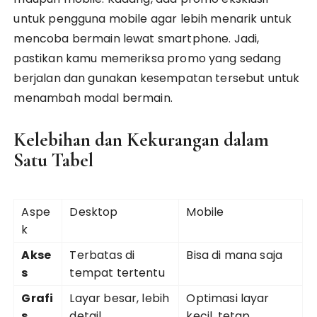
untuk pengguna mobile agar lebih menarik untuk
mencoba bermain lewat smartphone. Jadi,
pastikan kamu memeriksa promo yang sedang
berjalan dan gunakan kesempatan tersebut untuk
menambah modal bermain.
Kelebihan dan Kekurangan dalam
Satu Tabel
Aspe
Desktop
Mobile
k
Akse
Terbatas di
Bisa di mana saja
s
tempat tertentu
Grafi
Layar besar, lebih
Optimasi layar
s
detail
kecil, tetap