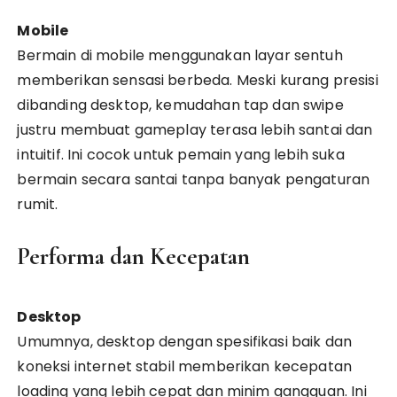
Mobile
Bermain di mobile menggunakan layar sentuh
memberikan sensasi berbeda. Meski kurang presisi
dibanding desktop, kemudahan tap dan swipe
justru membuat gameplay terasa lebih santai dan
intuitif. Ini cocok untuk pemain yang lebih suka
bermain secara santai tanpa banyak pengaturan
rumit.
Performa dan Kecepatan
Desktop
Umumnya, desktop dengan spesifikasi baik dan
koneksi internet stabil memberikan kecepatan
loading yang lebih cepat dan minim gangguan. Ini