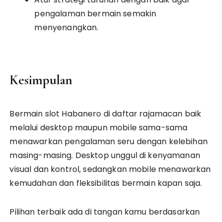
pengalaman bermain semakin
menyenangkan.
Kesimpulan
Bermain slot Habanero di daftar rajamacan baik
melalui desktop maupun mobile sama-sama
menawarkan pengalaman seru dengan kelebihan
masing-masing. Desktop unggul di kenyamanan
visual dan kontrol, sedangkan mobile menawarkan
kemudahan dan fleksibilitas bermain kapan saja.
Pilihan terbaik ada di tangan kamu berdasarkan