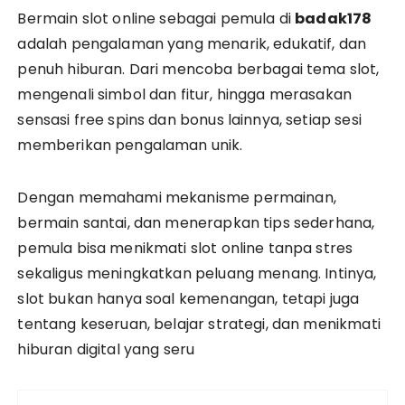
Bermain slot online sebagai pemula di
badak178
adalah pengalaman yang menarik, edukatif, dan
penuh hiburan. Dari mencoba berbagai tema slot,
mengenali simbol dan fitur, hingga merasakan
sensasi free spins dan bonus lainnya, setiap sesi
memberikan pengalaman unik.
Dengan memahami mekanisme permainan,
bermain santai, dan menerapkan tips sederhana,
pemula bisa menikmati slot online tanpa stres
sekaligus meningkatkan peluang menang. Intinya,
slot bukan hanya soal kemenangan, tetapi juga
tentang keseruan, belajar strategi, dan menikmati
hiburan digital yang seru