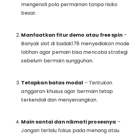
mengenali pola permainan tanpa risiko
besar.
Manfaatkan fitur demo atau free spin
–
Banyak slot di badak178 menyediakan mode
latihan agar pemain bisa mencoba strategi
sebelum bermain sungguhan.
Tetapkan batas modal
– Tentukan
anggaran khusus agar bermain tetap
terkendali dan menyenangkan.
Main santai dan nikmati prosesnya
–
Jangan terlalu fokus pada menang atau