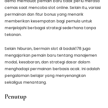
demo membuat pemain baru tidak perlu merasa
cemas saat mencoba slot online. Selain itu, variasi
permainan dan fitur bonus yang menarik
memberikan kesempatan bagi pemula untuk
menjelajahi berbagai strategi sederhana tanpa
tekanan.
Selain hiburan, bermain slot di badak178 juga
mengajarkan pemain baru tentang manajemen
modal, kesabaran, dan strategi dasar dalam
menghadapi permainan berbasis acak. Ini adalah
pengalaman belajar yang menyenangkan
sekaligus menantang.
Penutup