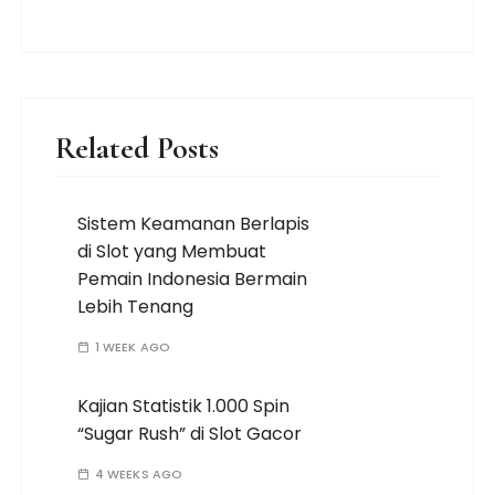
Related Posts
Sistem Keamanan Berlapis
di Slot yang Membuat
Pemain Indonesia Bermain
Lebih Tenang
1 WEEK AGO
Kajian Statistik 1.000 Spin
“Sugar Rush” di Slot Gacor
4 WEEKS AGO