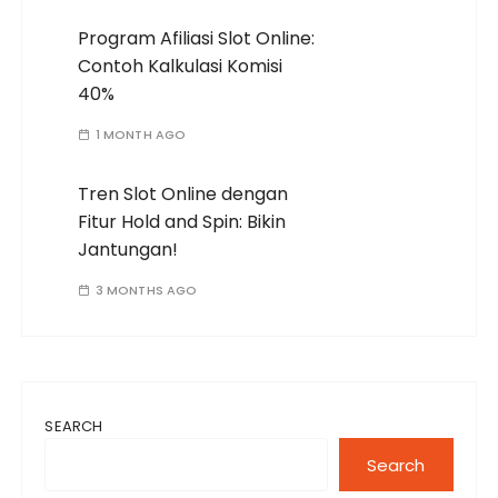
Program Afiliasi Slot Online:
Contoh Kalkulasi Komisi
40%
1 MONTH AGO
Tren Slot Online dengan
Fitur Hold and Spin: Bikin
Jantungan!
3 MONTHS AGO
SEARCH
Search