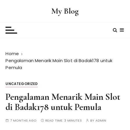
S
My Blog
k
i
p
t
o
c
Home
o
Pengalaman Menarik Main Slot di Badak178 untuk
n
Pemula
t
e
n
UNCATEGORIZED
t
Pengalaman Menarik Main Slot
di Badak178 untuk Pemula
7 MONTHS AGO
READ TIME:
3 MINUTES
BY
ADMIN