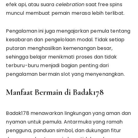
efek api, atau suara
celebration
saat free spins
muncul membuat pemain merasa lebih terlibat.
Pengalaman ini juga mengajarkan pemula tentang
kesabaran dan pengelolaan modal. Tidak setiap
putaran menghasilkan kemenangan besar,
sehingga belajar menikmati proses dan tidak
terburu-buru menjadi bagian penting dari
pengalaman bermain slot yang menyenangkan.
Manfaat Bermain di Badak178
Badak178 menawarkan lingkungan yang aman dan
nyaman untuk pemula. Antarmuka yang ramah
pengguna, panduan simbol, dan dukungan fitur