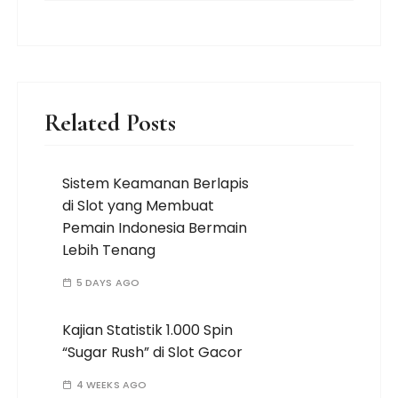
Related Posts
Sistem Keamanan Berlapis
di Slot yang Membuat
Pemain Indonesia Bermain
Lebih Tenang
5 DAYS AGO
Kajian Statistik 1.000 Spin
“Sugar Rush” di Slot Gacor
4 WEEKS AGO