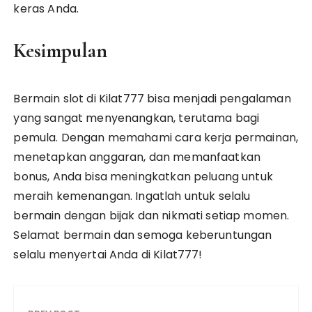
keras Anda.
Kesimpulan
Bermain slot di Kilat777 bisa menjadi pengalaman
yang sangat menyenangkan, terutama bagi
pemula. Dengan memahami cara kerja permainan,
menetapkan anggaran, dan memanfaatkan
bonus, Anda bisa meningkatkan peluang untuk
meraih kemenangan. Ingatlah untuk selalu
bermain dengan bijak dan nikmati setiap momen.
Selamat bermain dan semoga keberuntungan
selalu menyertai Anda di Kilat777!