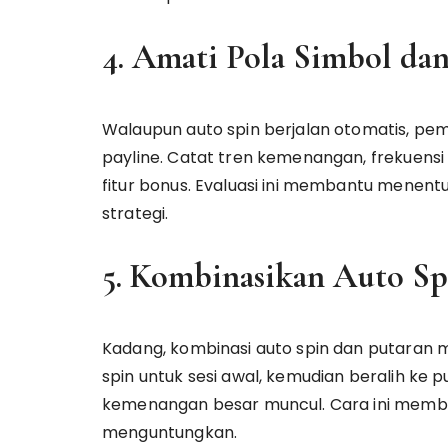
4. Amati Pola Simbol dan
Walaupun auto spin berjalan otomatis, pe
payline. Catat tren kemenangan, frekuensi
fitur bonus. Evaluasi ini membantu menent
strategi.
5. Kombinasikan Auto Sp
Kadang, kombinasi auto spin dan putaran 
spin untuk sesi awal, kemudian beralih ke 
kemenangan besar muncul. Cara ini membu
menguntungkan.