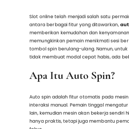
Slot online telah menjadi salah satu permain
antara berbagai fitur yang ditawarkan,
aut
memberikan kemudahan dan kenyamanan 
memungkinkan pemain menikmati sesi berm
tombol spin berulang-ulang. Namun, untuk
tidak membuat modal cepat habis, ada beb
Apa Itu Auto Spin?
Auto spin adalah fitur otomatis pada mesi
interaksi manual. Pemain tinggal mengatu
lain, kemudian mesin akan bekerja sendiri h
hanya praktis, tetapi juga membantu pem