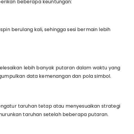
erikan beberapa keuntungan:
in berulang kali, sehingga sesi bermain lebih
elesaikan lebih banyak putaran dalam waktu yang
ngumpulkan data kemenangan dan pola simbol.
gatur taruhan tetap atau menyesuaikan strategi
nurunkan taruhan setelah beberapa putaran.