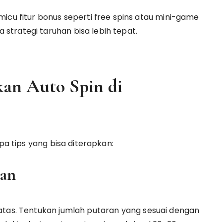
icu fitur bonus seperti free spins atau mini-game
a strategi taruhan bisa lebih tepat.
an Auto Spin di
apa tips yang bisa diterapkan:
ran
atas. Tentukan jumlah putaran yang sesuai dengan