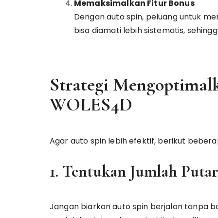
Memaksimalkan Fitur Bonus
Dengan auto spin, peluang untuk mem
bisa diamati lebih sistematis, sehingg
Strategi Mengoptimalk
WOLES4D
Agar auto spin lebih efektif, berikut beber
1. Tentukan Jumlah Puta
Jangan biarkan auto spin berjalan tanpa b