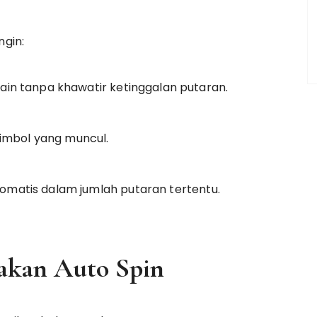
ngin:
lain tanpa khawatir ketinggalan putaran.
imbol yang muncul.
omatis dalam jumlah putaran tertentu.
kan Auto Spin