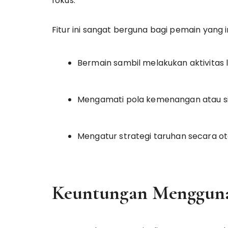
fokus.
Fitur ini sangat berguna bagi pemain yang i
Bermain sambil melakukan aktivitas 
Mengamati pola kemenangan atau s
Mengatur strategi taruhan secara ot
Keuntungan Mengguna