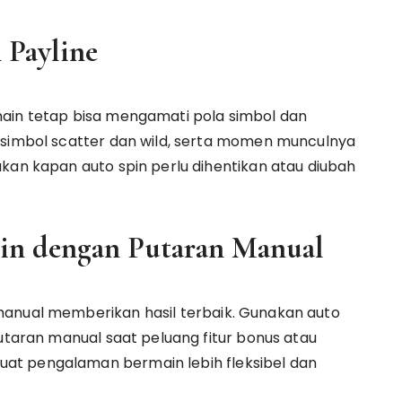
 Payline
main tetap bisa mengamati pola simbol dan
 simbol scatter dan wild, serta momen munculnya
ukan kapan auto spin perlu dihentikan atau diubah
in dengan Putaran Manual
manual memberikan hasil terbaik. Gunakan auto
putaran manual saat peluang fitur bonus atau
at pengalaman bermain lebih fleksibel dan