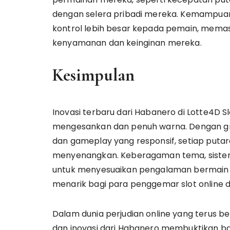
dengan selera pribadi mereka. Kemampua
kontrol lebih besar kepada pemain, memas
kenyamanan dan keinginan mereka.
Kesimpulan
Inovasi terbaru dari Habanero di Lotte4
mengesankan dan penuh warna. Dengan grafis
dan gameplay yang responsif, setiap puta
menyenangkan. Keberagaman tema, siste
untuk menyesuaikan pengalaman bermain 
menarik bagi para penggemar slot online di
Dalam dunia perjudian online yang terus 
dan inovasi dari Habanero membuktikan b