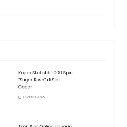
Kajian Statistik 1.000 Spin
“Sugar Rush” di Slot
Gacor
4 WEEKS AGO
Tren Slot Online dengan