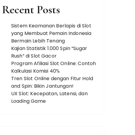
Recent Posts
Sistem Keamanan Berlapis di Slot
yang Membuat Pemain Indonesia
Bermain Lebih Tenang
Kajian Statistik 1.000 Spin “Sugar
Rush” di Slot Gacor
Program Afiliasi Slot Online: Contoh
Kalkulasi Komisi 40%
Tren Slot Online dengan Fitur Hold
and Spin: Bikin Jantungan!
UX Slot: Kecepatan, Latensi, dan
Loading Game