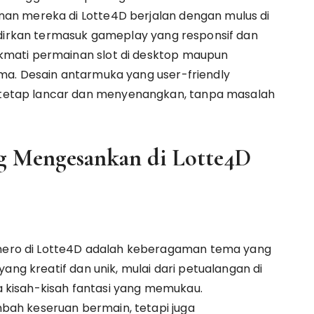
an mereka di Lotte4D berjalan dengan mulus di
adirkan termasuk gameplay yang responsif dan
mati permainan slot di desktop maupun
ma. Desain antarmuka yang user-friendly
etap lancar dan menyenangkan, tanpa masalah
g Mengesankan di Lotte4D
banero di Lotte4D adalah keberagaman tema yang
ang kreatif dan unik, mulai dari petualangan di
ga kisah-kisah fantasi yang memukau.
ah keseruan bermain, tetapi juga