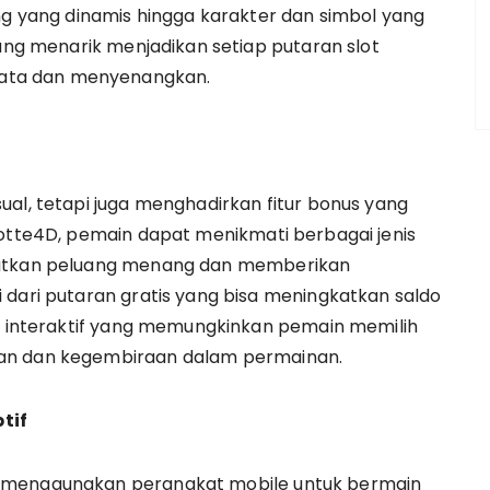
ang yang dinamis hingga karakter dan simbol yang
yang menarik menjadikan setiap putaran slot
ata dan menyenangkan.
ual, tetapi juga menghadirkan fitur bonus yang
Lotte4D, pemain dapat menikmati berbagai jenis
gkatkan peluang menang dan memberikan
 dari putaran gratis yang bisa meningkatkan saldo
us interaktif yang memungkinkan pemain memilih
tan dan kegembiraan dalam permainan.
tif
g menggunakan perangkat mobile untuk bermain