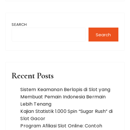
SEARCH
Search
Recent Posts
Sistem Keamanan Berlapis di Slot yang
Membuat Pemain Indonesia Bermain
Lebih Tenang
Kajian Statistik 1.000 Spin “Sugar Rush” di
Slot Gacor
Program Afiliasi Slot Online: Contoh