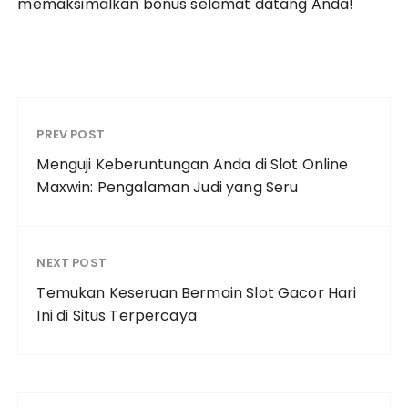
memaksimalkan bonus selamat datang Anda!
PREV POST
Menguji Keberuntungan Anda di Slot Online
Maxwin: Pengalaman Judi yang Seru
NEXT POST
Temukan Keseruan Bermain Slot Gacor Hari
Ini di Situs Terpercaya