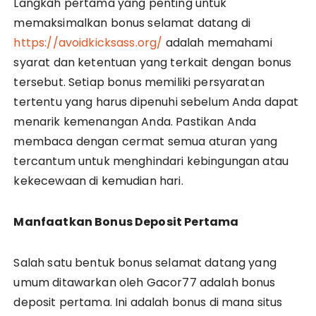
Langkah pertama yang penting untuk
memaksimalkan bonus selamat datang di
https://avoidkicksass.org/
adalah memahami
syarat dan ketentuan yang terkait dengan bonus
tersebut. Setiap bonus memiliki persyaratan
tertentu yang harus dipenuhi sebelum Anda dapat
menarik kemenangan Anda. Pastikan Anda
membaca dengan cermat semua aturan yang
tercantum untuk menghindari kebingungan atau
kekecewaan di kemudian hari.
Manfaatkan Bonus Deposit Pertama
Salah satu bentuk bonus selamat datang yang
umum ditawarkan oleh Gacor77 adalah bonus
deposit pertama. Ini adalah bonus di mana situs