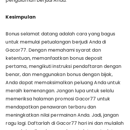
pengalaman berjudi Anda.
Kesimpulan
Bonus selamat datang adalah cara yang bagus
untuk memulai petualangan berjudi Anda di
Gacor77. Dengan memahami syarat dan
ketentuan, memanfaatkan bonus deposit
pertama, mengikuti instruksi pendaftaran dengan
benar, dan menggunakan bonus dengan bijak,
Anda dapat memaksimalkan peluang Anda untuk
meraih kemenangan. Jangan lupa untuk selalu
memeriksa halaman promosi Gacor77 untuk
mendapatkan penawaran terbaru dan
meningkatkan nilai permainan Anda. Jadi, jangan
ragu lagi. Daftarlah di Gacor77 hari ini dan mulailah