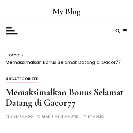
S
My Blog
k
i
p
t
o
c
Home
o
Memaksimalkan Bonus Selamat Datang di Gacor77
n
t
e
UNCATEGORIZED
n
Memaksimalkan Bonus Selamat
t
Datang di Gacor77
2 YEARS AGO
READ TIME:
2 MINUTES
BY
ADMIN