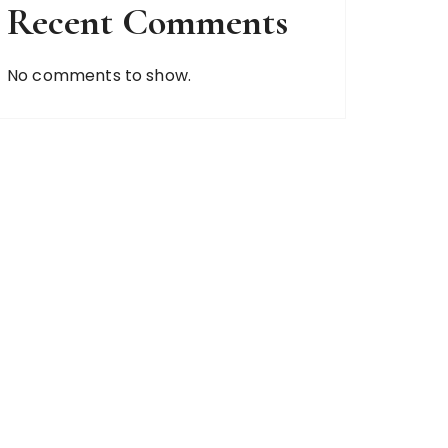
Recent Comments
No comments to show.