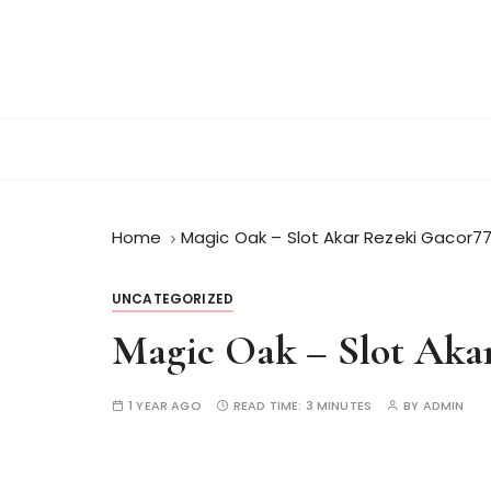
S
k
i
p
t
o
c
o
n
Home
Magic Oak – Slot Akar Rezeki Gacor7
t
e
UNCATEGORIZED
n
Magic Oak – Slot Aka
t
1 YEAR AGO
READ TIME:
3 MINUTES
BY
ADMIN