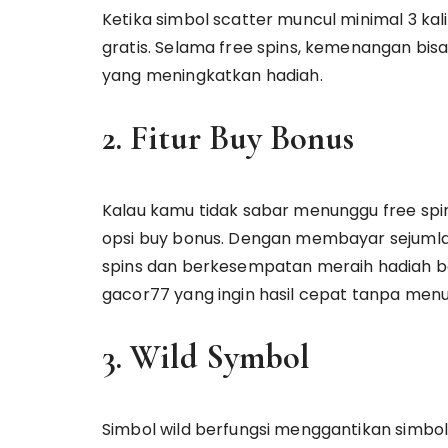
Ketika simbol scatter muncul minimal 3 ka
gratis. Selama free spins, kemenangan bis
yang meningkatkan hadiah.
2.
Fitur Buy Bonus
Kalau kamu tidak sabar menunggu free spi
opsi buy bonus. Dengan membayar sejumlah
spins dan berkesempatan meraih hadiah besa
gacor77 yang ingin hasil cepat tanpa men
3.
Wild Symbol
Simbol wild berfungsi menggantikan simb