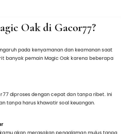
gic Oak di Gacor77?
pengaruh pada kenyamanan dan keamanan saat
vorit banyak pemain Magic Oak karena beberapa
r77 diproses dengan cepat dan tanpa ribet. Ini
 tanpa harus khawatir soal keuangan.
ar
, kamu akan merasakan pengalaman mulus tanpa