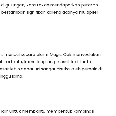
li di gulungan, kamu akan mendapatkan putaran
a bertambah signifikan karena adanya multiplier
ns muncul secara alami, Magic Oak menyediakan
 tertentu, kamu langsung masuk ke fitur free
r lebih cepat. Ini sangat disukai oleh pemain di
unggu lama.
ol lain untuk membantu membentuk kombinasi