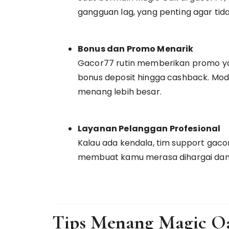
gangguan lag, yang penting agar ti
Bonus dan Promo Menarik
Gacor77 rutin memberikan promo y
bonus deposit hingga cashback. Mo
menang lebih besar.
Layanan Pelanggan Profesional
Kalau ada kendala, tim support ga
membuat kamu merasa dihargai dan 
Tips Menang Magic Oa