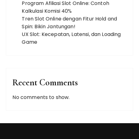
Program Afiliasi Slot Online: Contoh
Kalkulasi Komisi 40%
Tren Slot Online dengan Fitur Hold and
Spin: Bikin Jantungan!
UX Slot: Kecepatan, Latensi, dan Loading
Game
Recent Comments
No comments to show.