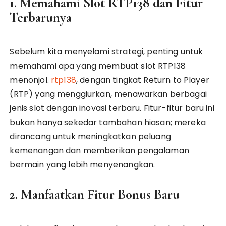
1. Memahami Slot RTP138 dan Fitur
Terbarunya
Sebelum kita menyelami strategi, penting untuk
memahami apa yang membuat slot RTP138
menonjol.
rtp138
, dengan tingkat Return to Player
(RTP) yang menggiurkan, menawarkan berbagai
jenis slot dengan inovasi terbaru. Fitur-fitur baru ini
bukan hanya sekedar tambahan hiasan; mereka
dirancang untuk meningkatkan peluang
kemenangan dan memberikan pengalaman
bermain yang lebih menyenangkan.
2. Manfaatkan Fitur Bonus Baru