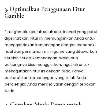
3. Optimalkan Penggunaan Fitur
Gamble
Fitur gamble adalah salah satu inovasi yang patut
diperhatikan. Fitur ini memungkinkan Anda untuk
menggandakan kemenangan dengan menebak
hasil dari permainan mini-game yang ditawarkan
setelah setiap kemenangan. Walaupun
peluangnya bisa menggiurkan, ingatlah untuk
menggunakan fitur ini dengan bijak. Hanya
pertaruhkan kemenangan yang telah Anda
peroleh jika Anda merasa yakin dengan tebakan
Anda.
4. Gunakan Mode Demo untuk