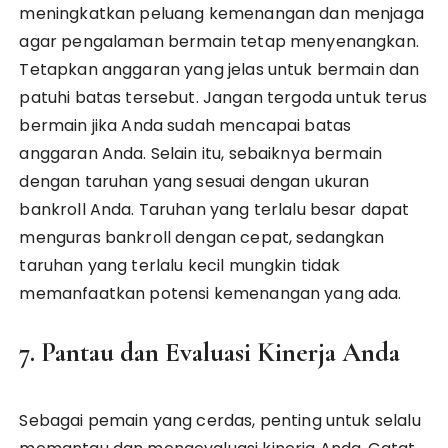
meningkatkan peluang kemenangan dan menjaga
agar pengalaman bermain tetap menyenangkan.
Tetapkan anggaran yang jelas untuk bermain dan
patuhi batas tersebut. Jangan tergoda untuk terus
bermain jika Anda sudah mencapai batas
anggaran Anda. Selain itu, sebaiknya bermain
dengan taruhan yang sesuai dengan ukuran
bankroll Anda. Taruhan yang terlalu besar dapat
menguras bankroll dengan cepat, sedangkan
taruhan yang terlalu kecil mungkin tidak
memanfaatkan potensi kemenangan yang ada.
7. Pantau dan Evaluasi Kinerja Anda
Sebagai pemain yang cerdas, penting untuk selalu