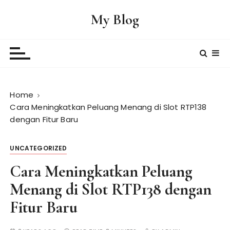
S
My Blog
k
i
p
t
o
c
Home
o
Cara Meningkatkan Peluang Menang di Slot RTP138
n
dengan Fitur Baru
t
e
n
UNCATEGORIZED
t
Cara Meningkatkan Peluang
Menang di Slot RTP138 dengan
Fitur Baru