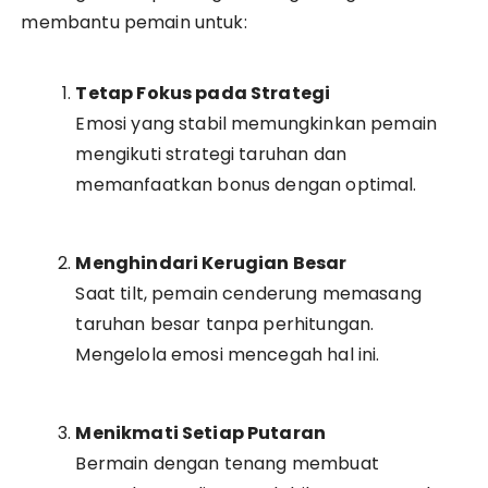
membantu pemain untuk:
Tetap Fokus pada Strategi
Emosi yang stabil memungkinkan pemain
mengikuti strategi taruhan dan
memanfaatkan bonus dengan optimal.
Menghindari Kerugian Besar
Saat tilt, pemain cenderung memasang
taruhan besar tanpa perhitungan.
Mengelola emosi mencegah hal ini.
Menikmati Setiap Putaran
Bermain dengan tenang membuat