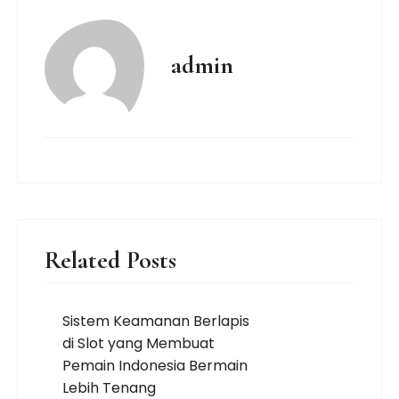
admin
Related Posts
Sistem Keamanan Berlapis
di Slot yang Membuat
Pemain Indonesia Bermain
Lebih Tenang