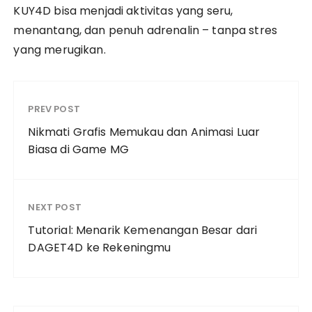
KUY4D bisa menjadi aktivitas yang seru,
menantang, dan penuh adrenalin – tanpa stres
yang merugikan.
PREV POST
Nikmati Grafis Memukau dan Animasi Luar
Biasa di Game MG
NEXT POST
Tutorial: Menarik Kemenangan Besar dari
DAGET4D ke Rekeningmu