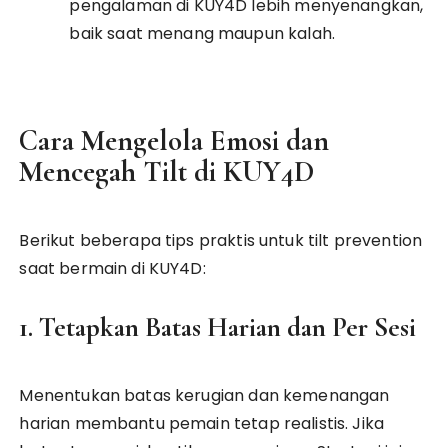
pengalaman di KUY4D lebih menyenangkan,
baik saat menang maupun kalah.
Cara Mengelola Emosi dan
Mencegah Tilt di KUY4D
Berikut beberapa tips praktis untuk tilt prevention
saat bermain di KUY4D:
1. Tetapkan Batas Harian dan Per Sesi
Menentukan batas kerugian dan kemenangan
harian membantu pemain tetap realistis. Jika