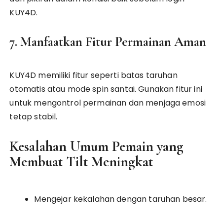
KUY4D.
7. Manfaatkan Fitur Permainan Aman
KUY4D memiliki fitur seperti batas taruhan
otomatis atau mode spin santai. Gunakan fitur ini
untuk mengontrol permainan dan menjaga emosi
tetap stabil.
Kesalahan Umum Pemain yang
Membuat Tilt Meningkat
Mengejar kekalahan dengan taruhan besar.