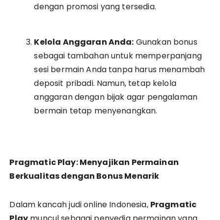
dengan promosi yang tersedia.
Kelola Anggaran Anda:
Gunakan bonus
sebagai tambahan untuk memperpanjang
sesi bermain Anda tanpa harus menambah
deposit pribadi.
Namun, tetap kelola
anggaran dengan bijak agar pengalaman
bermain tetap menyenangkan.
Pragmatic Play: Menyajikan Permainan
Berkualitas dengan Bonus Menarik
Dalam kancah judi online Indonesia,
Pragmatic
Play
muncul sebagai penyedia permainan yang