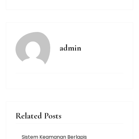
admin
Related Posts
Sistem Keamanan Berlapis