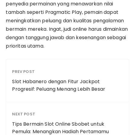
penyedia permainan yang menawarkan nilai
tambah seperti Pragmatic Play, pemain dapat
meningkatkan peluang dan kualitas pengalaman
bermain mereka.
Ingat, judi online harus dimainkan
dengan tanggung jawab dan kesenangan sebagai
prioritas utama.
PREV POST
Slot Habanero dengan Fitur Jackpot
Progresif: Peluang Menang Lebih Besar
NEXT POST
Tips Bermain Slot Online Sbobet untuk
Pemula: Menangkan Hadiah Pertamamu