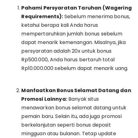
Pahami Persyaratan Taruhan (Wagering
Requirements):
Sebelum menerima bonus,
ketahui berapa kali Anda harus
mempertaruhkan jumlah bonus sebelum
dapat menarik kemenangan.
Misalnya, jika
persyaratan adalah 20x untuk bonus
Rp500.000, Anda harus bertaruh total
Rp10.000.000 sebelum dapat menarik uang.
Manfaatkan Bonus Selamat Datang dan
Promosi Lainnya:
Banyak situs
menawarkan bonus selamat datang untuk
pemain baru.
Selain itu, ada juga promosi
berkelanjutan seperti bonus deposit
mingguan atau bulanan.
Tetap update