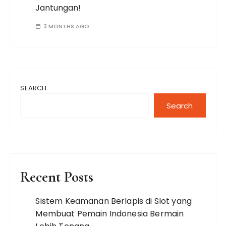
Jantungan!
3 MONTHS AGO
SEARCH
Search
Recent Posts
Sistem Keamanan Berlapis di Slot yang
Membuat Pemain Indonesia Bermain