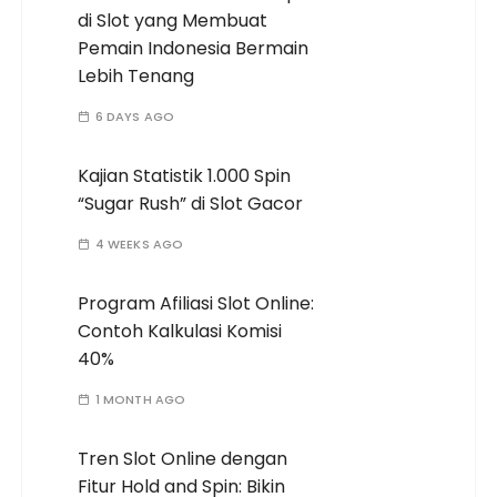
di Slot yang Membuat
Pemain Indonesia Bermain
Lebih Tenang
6 DAYS AGO
Kajian Statistik 1.000 Spin
“Sugar Rush” di Slot Gacor
4 WEEKS AGO
Program Afiliasi Slot Online:
Contoh Kalkulasi Komisi
40%
1 MONTH AGO
Tren Slot Online dengan
Fitur Hold and Spin: Bikin